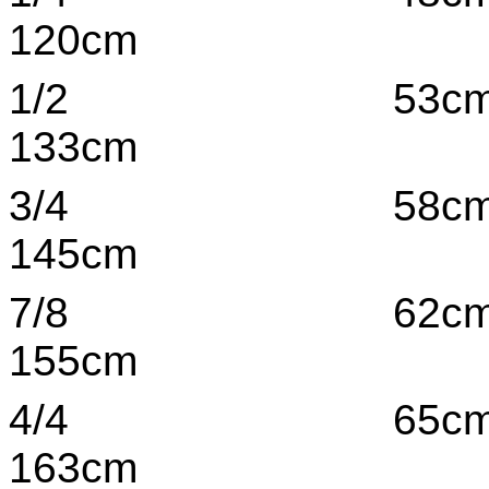
120cm
1/2 53cm 6
133cm
3/4 58cm 8 
145cm
7/8 62cm ab
155cm
4/4 65cm ab
163cm