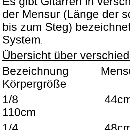
Es gibt Gitarren in vers
der Mensur (Länge der s
bis zum Steg) bezeichne
System
.
Übersicht über verschie
Bezeichnung Me
Körpergröße
1/8 44cm 3
110cm
1/4 48cm 5